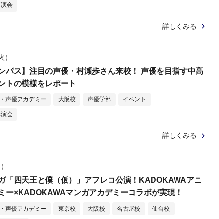
講演会
詳しくみる
（火）
ンパス】注目の声優・村瀬歩さん来校！ 声優を目指す中高
ントの模様をレポート
メ・声優アカデミー
大阪校
声優学部
イベント
講演会
詳しくみる
日）
ガ「四天王と僕（仮）」アフレコ公演！KADOKAWAアニ
ミー×KADOKAWAマンガアカデミーコラボが実現！
メ・声優アカデミー
東京校
大阪校
名古屋校
仙台校