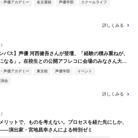
メ・声優アカデミー
名古屋校
声優学部
スクールライフ
詳しくみる
木）
ンパス】声優 河西健吾さんが登壇、「経験の積み重ねが、
になる」。在校生との公開アフレコに会場のみなさん大興
メ・声優アカデミー
東京校
声優学部
イベント
講演会
詳しくみる
火）
メリットで、ものを考えない。プロセスを経た先にしか、
――演出家・宮地昌幸さんによる特別ゼミ