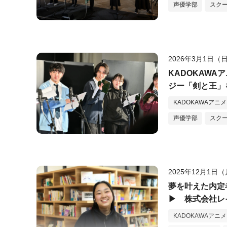
声優学部
スク
2026年3月1日（
KADOKAW
ジー「剣と王」
KADOKAWAアニ
声優学部
スク
2025年12月1日
夢を叶えた内定
▶ 株式会社レ
KADOKAWAアニ