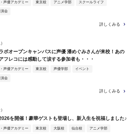
メ・声優アカデミー
東京校
アニメ学部
スクールライフ
講演会
詳しくみる
土）
ラボオープンキャンパスに声優 潘めぐみさんが来校！あの
アフレコには感動して涙する参加者も・・・
メ・声優アカデミー
東京校
声優学部
イベント
講演会
詳しくみる
金）
2026を開催！豪華ゲストも登場し、新入生を祝福しました♪
メ・声優アカデミー
東京校
大阪校
仙台校
アニメ学部