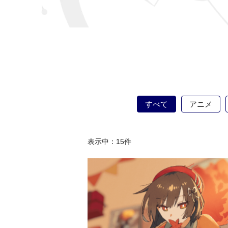
すべて
アニメ
表示中：
15
件