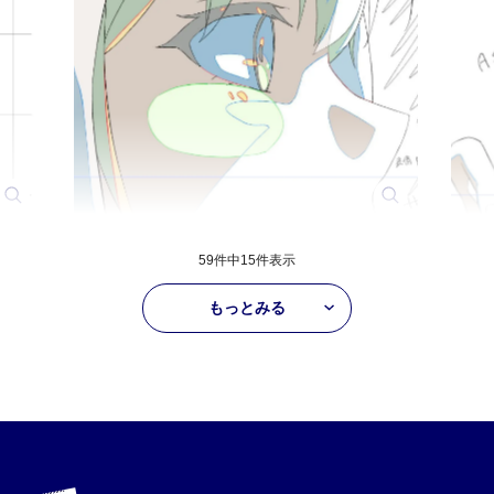
59件中
15
件表示
もっとみる