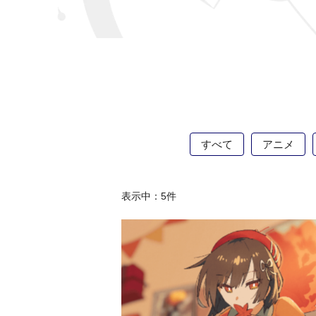
すべて
アニメ
表示中：
5
件