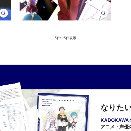
5件中
5
件表示
なりた
KADOKAW
アニメ・声優