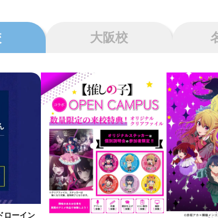
校
大阪校
ドローイン