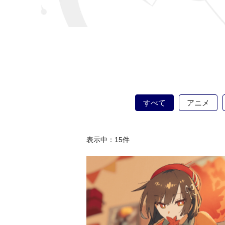
すべて
アニメ
表示中：
15
件