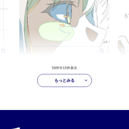
59件中
15
件表示
もっとみる