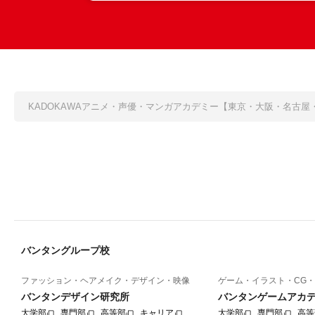
KADOKAWAアニメ・声優・マンガアカデミー【東京・大阪・名古屋
バンタングループ校
ファッション・ヘアメイク・デザイン・映像
ゲーム・イラスト・CG・
バンタンデザイン研究所
バンタンゲームアカ
大学部
専門部
高等部
キャリア
大学部
専門部
高等