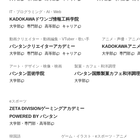
IT・プログラミング・AI・Web
KADOKAWAドワンゴ情報工科学院
大学部
専門部
高等部
キャリア
動画クリエイター・動画編集・VTuber・歌い手
アニメ・声優・アニメ
バンタンクリエイターアカデミー
KADOKAWAア
大学部
専門部
高等部
キャリア
大学部
専門部
アート・デザイン・映像・映画
製菓・カフェ・和洋調理
バンタン芸術学院
バンタン国際製菓カフェ和洋調理
大学部
大学部
eスポーツ
ZETA DIVISIONゲーミングアカデミー
POWERED BY バンタン
大学部・専門部・高等部
韓国語
ゲーム・イラスト・eスポーツ・アニメ