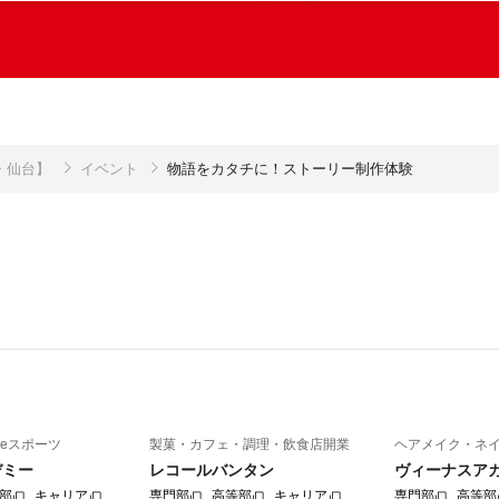
・仙台】
イベント
物語をカタチに！ストーリー制作体験
eスポーツ
製菓・カフェ・調理・飲食店開業
ヘアメイク・ネ
デミー
レコールバンタン
ヴィーナスア
部
キャリア
専門部
高等部
キャリア
専門部
高等部