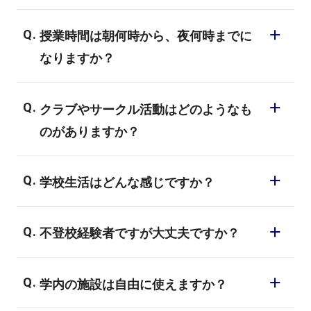
全なので安心して生活をすることができま
バンタンは同じ趣味や目標を持った人たち
す。不安なことがあれば随時担任のスタッ
授業時間は朝何時から、夜何時までに
が集う、非常に交友しやすい環境の学校で
フがご相談に乗らせていただいていますの
なりますか？
す。少人数制クラスや学部合同チーム制
で、ご安心ください。
作、サークル活動といった授業やイベント
9:20～19:20の中で授業を行います。授業時
を通じて、仲間と出会う機会が多いことも
クラブやサークル活動はどのようなも
間はクラスにより異なり、必ず1限目からで
特長です。就職対策のための「コミュニケ
のがありますか？
はなく曜日によって午後から開始するクラ
ーションスキル」の授業もあるので、コミ
スもございます。ほぼ週5日通学ですが終日
ゲーム制作サークルやイベント実行委員な
ュニケーションが苦手の人も安心して業界
拘束ではなく、むしろ授業は1日4～5時間な
学校生活はどんな感じですか？
ど学部を越えた交流が行われ情報交換や人
を目指せます。
のでアルバイトもしやすい環境です。
脈作りに役立っています。
授業以外にも、展示会や文化祭など様々な
不登校経験者ですが大丈夫ですか？
イベントがあります。参加したいイベント
を選んで、学校生活も楽しんでください！
気軽に普段の悩みを相談できる担任がいま
学内の施設は自由に使えますか？
す。また、共通の趣味をもった友人もでき