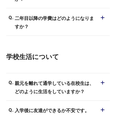
安です。
ただし入試の時期によって異なりますの
学費以外には教材の購入がございます。コ
で、詳しくは入学事務局までお問い合わせ
二年目以降の学費はどのようになりま
ースにより金額が異なりますので詳細はお
ください。
すか？
問い合わせ下さい。また、教材はプロも使
入学事務局：（東京校）0120-702-707／
用しているものになりますので卒業後も引
コースにより金額は異なりますが、入学金
（大阪校）0120-600-343／（名古屋校）
き続きご利用いただけます。
を除く設備充当費、授業料、実習費を納め
0120-982-695
学校生活について
て頂きます。
受付時間：10:00～19:00（平日・土日・祝
祭日）※年末年始を除く
親元を離れて通学している在校生は、
どのように生活をしていますか？
入寮される方が多いです。
入学後に友達ができるか不安です。
バランスの取れた食事とセキュリティも万