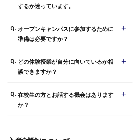
するか迷っています。
で説明を受けることも可能です。
学校のお話はもちろんですが、生活のこと
まずは仕事内容を知りたい、適職を相談し
から就職した後の仕事のことまで、詳しく
オープンキャンパスに参加するために
たいという方のために、学校説明だけでな
お話させていただきます。詳細はイベント
準備は必要ですか？
く、専門のスタッフが、業界動向や職種毎
ページをご確認ください。
の詳しい仕事内容、求められるスキルや給
特に準備は必要ありません。服装も私服で
与などについてわかりやすく説明していま
どの体験授業が自分に向いているか相
結構です。当日メモなどをしたい方は筆記
す。お気軽にオープンキャンパスにご参加
談できますか？
用具のみご持参下さい。
いただき、相談してみてください。
オープンキャンパスでご相談下さい。業界
在校生の方とお話する機会はあります
の相談から適性や入試の事までご相談に乗
か？
っておりますので気軽にご参加下さい。
体験授業では、スタッフとして在校生も参
加しております。在校生は先生のアシスタ