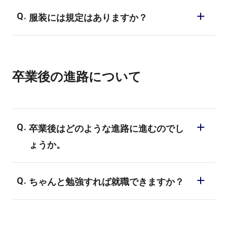
ます。自分が本当に好きな事で楽しく学ん
はい。自習スペースはもちろん、空き教室
でください。不登校を経験している方の中
服装には規定はありますか？
があれば自由に使っていただけます。
で、KADOKAWAマンガアカデミー高等部を
KADOKAWAマンガアカデミー高等部所定の
皆勤で卒業する人もいます。
制服がありますが、基本的には服装は自由
卒業後の進路について
です。髪の色にも規定はありません。皆さ
ん自由な服装で登校されます。
卒業後はどのような進路に進むのでし
ょうか。
高等部では、就職や大学進学、専門進学な
ちゃんと勉強すれば就職できますか？
ど幅広い進路があります。2年生から進路に
関する授業などを行い、一人ひとりが本当
基礎から学ぶのはもちろん、授業のなかで
に希望する進路のサポートをしています。
就職に必要な考え方や技術を学んでいきま