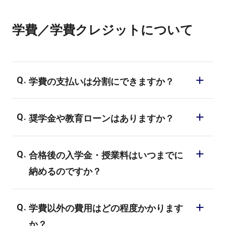
基礎からしっかりと技術や知識、プロとし
気を重視した面接に重点を置き評価してお
て考え方などを習得することが可能です。
学費／学費クレジットについて
ります。入試方法により内容が異なります
ので詳しくはお問い合わせ下さい。
学費の支払いは分割にできますか？
基本的に一括での納入をお願いしておりま
奨学金や教育ローンはありますか？
すが、分割納入のご相談にも応じます。ま
た教育ローンのご利用も可能です。親御様
国の教育ローン、学費クレジット、教育ロ
はもちろん、成人している入学者の方は、
合格後の入学金・授業料はいつまでに
ーンがご利用いただけます。KADOKAWAマ
ご自身の名義での教育ローンのご利用が可
納めるのですか？
ンガアカデミーでは、その中でも皆様にと
能です。詳細は入学事務局までお問い合わ
って特にご利用しやすいいくつかの制度を
一括納入と分割納入により異なりますが、
せください。
ご紹介させていただいています。詳細は教
学費以外の費用はどの程度かかります
初回の納入は入試結果の到着の1ヶ月後が目
育ローンページをご覧ください。
か？