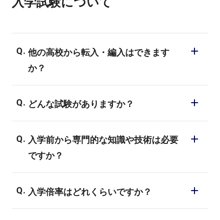
入学試験について
ントとして体験授業に参加するので授業中
に参加者と話をする時間も多くございま
す。
他の高校から転入・編入はできます
か？
高校1年からの転編入は可能です。その場
どんな試験がありますか？
合、現在在籍されている高校から提携して
いるS高等学校への転編入が必要になり、単
AO入試、学校推薦入試、一般入試などの入
位なども条件によって引き継ぐことができ
入学前から専門的な知識や技術は必要
試があります。
ます。詳しくは学校説明会などでご相談く
ですか？
それぞれで試験内容が異なりますので、詳
ださい。
細は入試ページをご覧ください。
必要ありません。バンタンの入学者の約
入学倍率はどれくらいですか？
90％が初心者の方です。全ての学部・専攻
が未経験者対応のカリキュラムですので、
倍率は公開しておりませんが、熱意ややる