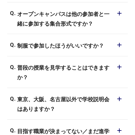
オープンキャンパスは他の参加者と一
緒に参加する集合形式ですか？
バンタンのオープンキャンパスは基本的に1
制服で参加したほうがいいですか？
対1で行なっています。「少人数制で一人ひ
とり丁寧にサポートする」という教育方針
服装は私服で構いません。
にあるとおり、専門スタッフが一人ひとり
普段の授業を見学することはできます
特にかしこまった格好をしていただかなく
のご希望やご状況にあわせた説明、相談を
か？
ても構いません。個別での説明会や教室見
実施しています。もちろん、親御様やご友
学など1.5～2時間くらいかかりますので、
事前にご連絡いただければ可能です。
人同伴での参加も歓迎しています。
楽な格好でお越しください。
東京、大阪、名古屋以外で学校説明会
月曜日から土曜日の間であれば授業見学は
はありますか？
可能です。ただし、ご興味ある分野の授業
が実施されていない可能性もございますの
基本的には東京・大阪・名古屋の校舎で実
で、予めお問い合わせください。
目指す職業が決まってない／まだ進学
施しておりますが、オンラインにてご自宅