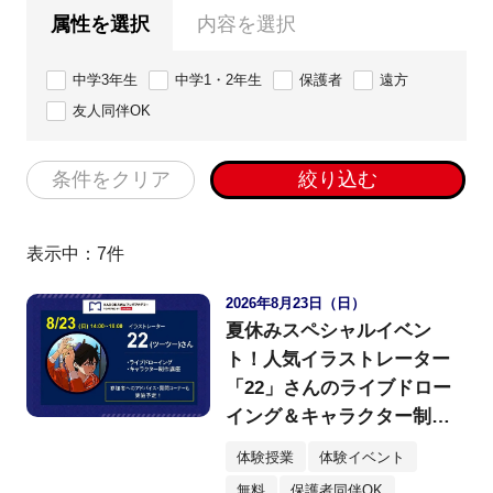
属性を選択
内容を選択
中学3年生
中学1・2年生
保護者
遠方
友人同伴OK
条件をクリア
絞り込む
表示中：
7
件
2026年8月23日（日）
夏休みスペシャルイベン
ト！人気イラストレーター
「22」さんのライブドロー
イング＆キャラクター制作
体験！
体験授業
体験イベント
無料
保護者同伴OK