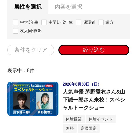
属性を選択
内容を選択
中学3年生
中学1・2年生
保護者
遠方
友人同伴OK
条件をクリア
絞り込む
表示中：
8
件
2026年8月30日（日）
人気声優 茅野愛衣さん&山
下誠一郎さん来校！スペシ
ャルトークショー
体験授業
体験イベント
無料
定員限定