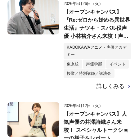
2026年5月26日（火）
【オープンキャンパス】
『Re:ゼロから始める異世界
生活』ナツキ・スバル役声
優 小林裕介さん来校！声優
を目指すみなさんへ熱いメ
KADOKAWAアニメ・声優アカデ
ッセージ！
ミー
東京校
声優学部
イベント
授業／特別講師／講演会
詳しくみる
2026年5月12日（火）
【オープンキャンパス】人
気声優の井澤詩織さん来
校！ スペシャルトークショ
ーの様子をレポート