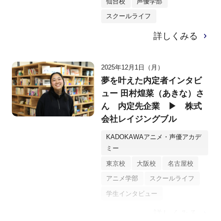
仙台校
声優学部
スクールライフ
詳しくみる
2025年12月1日（月）
夢を叶えた内定者インタビ
ュー 田村煌菜（あきな）さ
ん 内定先企業 ▶ 株式
会社レイジングブル
KADOKAWAアニメ・声優アカデ
ミー
東京校
大阪校
名古屋校
アニメ学部
スクールライフ
学生インタビュー
詳しくみる