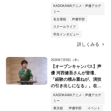
を勝ち抜いた6名が熱演
KADOKAWAアニメ・声優アカデ
ミー
名古屋校
声優学部
スクールライフ
学生インタビュー
詳しくみる
2026年7月9日（木）
【オープンキャンパス】声
優 河西健吾さんが登壇、
「経験の積み重ねが、演技
の引き出しになる」。在校
生との公開アフレコに会場
KADOKAWAアニメ・声優アカデ
のみなさん大興奮！
ミー
東京校
声優学部
イベント