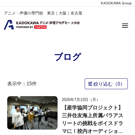
アニメ・声優の専門校 東京｜大阪｜名古屋
ブログ
表示中：
15
件
絞り込む（
0
）
2026年7月13日（月）
【産学協同プロジェクト】
三井住友海上所属パラアス
リートの挑戦をボイスドラ
マに！校内オーディション