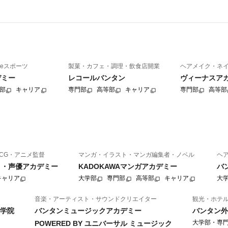
eスポーツ
製菓・カフェ・調理・飲食店開業
ヘアメイク・ネ
デミー
レコールバンタン
ヴィーナスア
部
キャリア
専門部
高等部
キャリア
専門部
高等部
CG・アニメ監督
マンガ・イラスト・マンガ編集者・ノベル
ヘ
ニメ・声優アカデミー
KADOKAWAマンガアカデミー
バ
キャリア
大学部
専門部
高等部
キャリア
大
音楽・アーティスト・サウンドクリエイター
観光・ホテ
学院
バンタンミュージックアカデミー
バンタン外
大学部・専
POWERED BY ユニバーサル ミュージック