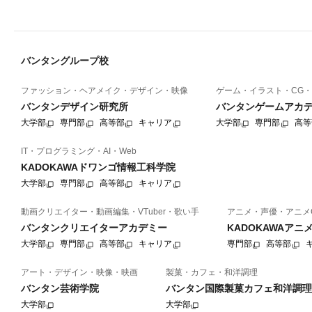
バンタングループ校
ファッション・ヘアメイク・デザイン・映像
ゲーム・イラスト・CG・
バンタンデザイン研究所
バンタンゲームアカ
大学部
専門部
高等部
キャリア
大学部
専門部
高等
IT・プログラミング・AI・Web
KADOKAWAドワンゴ情報工科学院
大学部
専門部
高等部
キャリア
動画クリエイター・動画編集・VTuber・歌い手
アニメ・声優・アニメ
バンタンクリエイターアカデミー
KADOKAWAア
大学部
専門部
高等部
キャリア
専門部
高等部
アート・デザイン・映像・映画
製菓・カフェ・和洋調理
バンタン芸術学院
バンタン国際製菓カフェ和洋調理
大学部
大学部