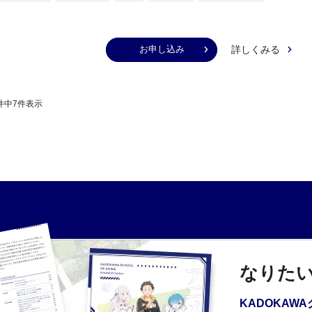
詳しくみる
お申し込み
件中
7
件表示
なりた
KADOKAW