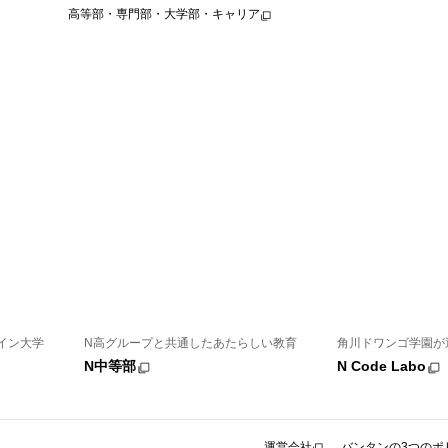
高等部・専門部・大学部・キャリア
イン大学
N高グループと共通したあたらしい教育
角川ドワンゴ学園が
N中等部
N Code Labo
運営会社
バンタンの3つのポ