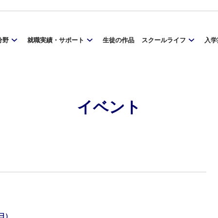
分野
就職実績・サポート
生徒の作品
スクールライフ
入学
イベント
（日）