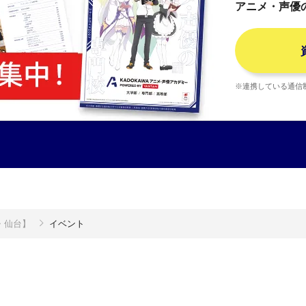
アニメ・声優
※連携している通信
・仙台】
イベント