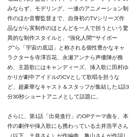
みならず、モデリング、一連のアニメーション制
作のほか音響監督まで、自身初のTVシリーズ作
品ながら実制作のほとんどを一人で担うという驚
異的な制作スタイルと、“強化人間”“サイボー
グ”ら「宇宙の底辺」と称される個性豊かなキャ
ラクターを寺澤百花、永瀬アンナら声優陣が務
め、主題歌にはキャンディーズ、挿入歌に田村ゆ
かりが劇中アイドルのCVとして歌唱を担うな
ど、超豪華なキャスト＆スタッフが集結した1話3
分30秒ショートアニメとして話題に。
さらに、第1話「出発進行」のOPテーマ曲を、本
作の劇伴や挿入歌にも携わっている土井浩平さん
（以下、土井さん）が作編曲、亀山さんが作詞し