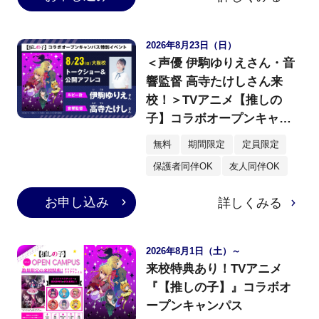
2026年8月23日（日）
＜声優 伊駒ゆりえさん・音
響監督 高寺たけしさん来
校！＞TVアニメ【推しの
子】コラボオープンキャン
パス特別イベント！トーク
無料
期間限定
定員限定
ショー＆公開アフレコ
保護者同伴OK
友人同伴OK
お申し込み
詳しくみる
2026年8月1日（土）～
来校特典あり！TVアニメ
『【推しの子】』コラボオ
ープンキャンパス