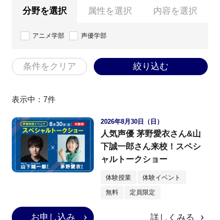
分野を選択
属性を選択
内容を選択
アニメ学部
声優学部
条件をクリア
絞り込む
表示中：
7
件
2026年8月30日（日）
人気声優 茅野愛衣さん&山
下誠一郎さん来校！スペシ
ャルトークショー
体験授業
体験イベント
無料
定員限定
お申し込み
詳しくみる