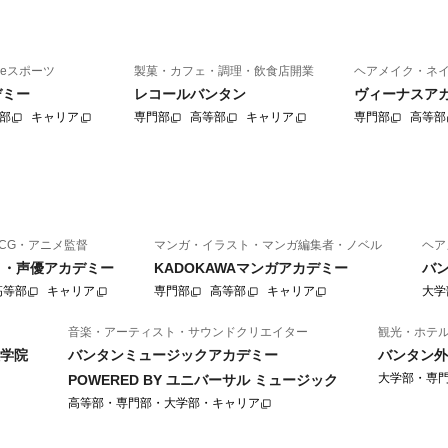
eスポーツ
製菓・カフェ・調理・飲食店開業
ヘアメイク・ネ
デミー
レコールバンタン
ヴィーナスア
部
キャリア
専門部
高等部
キャリア
専門部
高等部
CG・アニメ監督
マンガ・イラスト・マンガ編集者・ノベル
ヘア
ニメ・声優アカデミー
KADOKAWAマンガアカデミー
バ
高等部
キャリア
専門部
高等部
キャリア
大学
音楽・アーティスト・サウンドクリエイター
観光・ホテ
学院
バンタンミュージックアカデミー
バンタン外
大学部・専
POWERED BY ユニバーサル ミュージック
高等部・専門部・大学部・キャリア