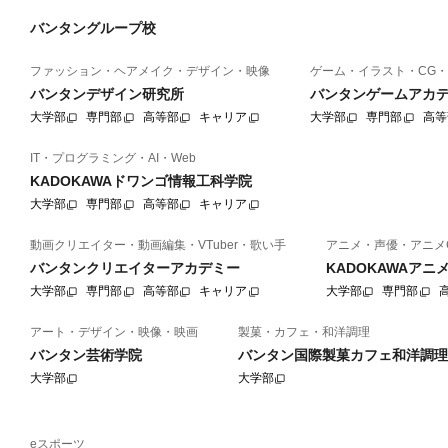
バンタングループ校
ファッション・ヘアメイク・デザイン・映像
ゲーム・イラスト・CG・
バンタンデザイン研究所
バンタンゲームアカ
大学部
専門部
高等部
キャリア
大学部
専門部
高等
IT・プログラミング・AI・Web
KADOKAWAドワンゴ情報工科学院
大学部
専門部
高等部
キャリア
動画クリエイター・動画編集・VTuber・歌い手
アニメ・声優・アニメ
バンタンクリエイターアカデミー
KADOKAWAア
大学部
専門部
高等部
キャリア
大学部
専門部
アート・デザイン・映像・映画
製菓・カフェ・和洋調理
バンタン芸術学院
バンタン国際製菓カフェ和洋調理
大学部
大学部
eスポーツ