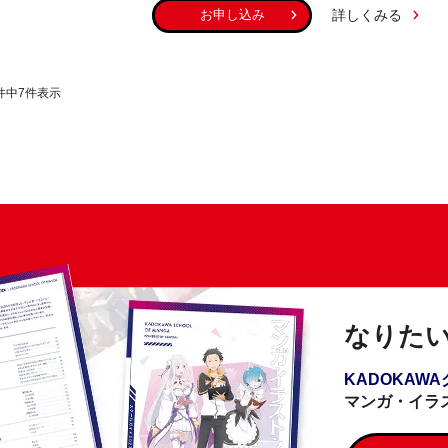
詳しくみる
お申し込み
件中
7
件表示
なりた
KADOKAW
マンガ・イラ