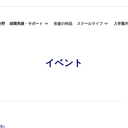
分野
就職実績・サポート
生徒の作品
スクールライフ
入学案
イベント
（日）