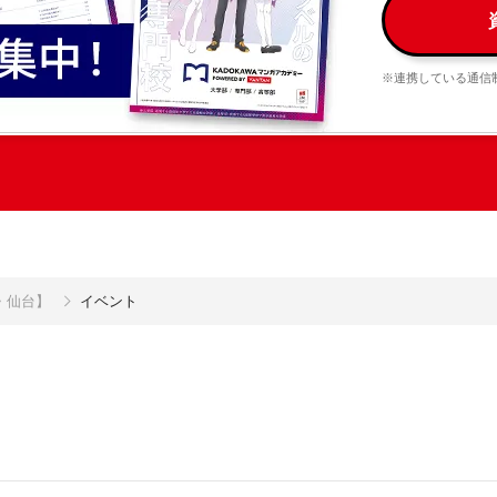
※連携している通信
・仙台】
イベント