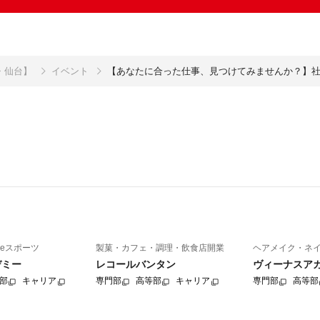
・仙台】
イベント
【あなたに合った仕事、見つけてみませんか？】
eスポーツ
製菓・カフェ・調理・飲食店開業
ヘアメイク・ネ
デミー
レコールバンタン
ヴィーナスア
部
キャリア
専門部
高等部
キャリア
専門部
高等部