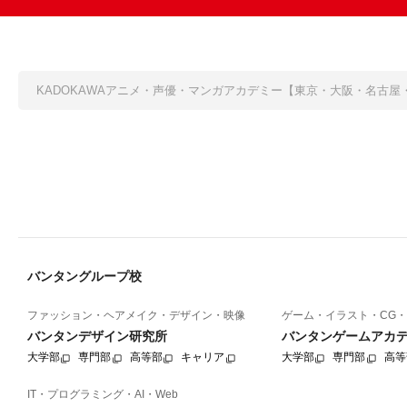
KADOKAWAアニメ・声優・マンガアカデミー【東京・大阪・名古屋
バンタングループ校
ファッション・ヘアメイク・デザイン・映像
ゲーム・イラスト・CG・
バンタンデザイン研究所
バンタンゲームアカ
大学部
専門部
高等部
キャリア
大学部
専門部
高等
IT・プログラミング・AI・Web