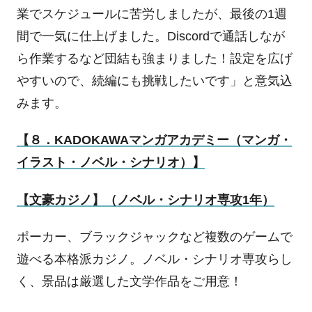
業でスケジュールに苦労しましたが、最後の
1
週
間で一気に仕上げました。
Discord
で通話しなが
ら作業するなど団結も強まりました！設定を広げ
やすいので、続編にも挑戦したいです」と意気込
みます。
【８．KADOKAWA
マンガアカデミー（マンガ・
イラスト・ノベル・シナリオ）】
【文豪カジノ】（ノベル・シナリオ専攻
1
年）
ポーカー、ブラックジャックなど複数のゲームで
遊べる本格派カジノ。ノベル・シナリオ専攻らし
く、景品は厳選した文学作品をご用意！