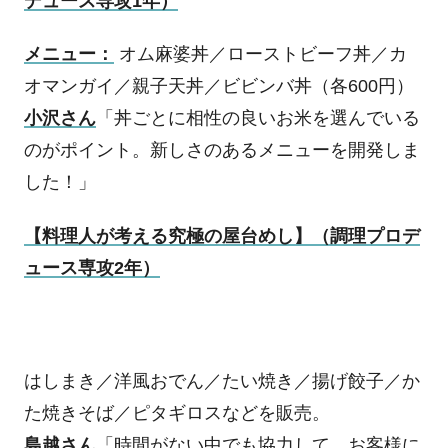
デュース専攻
1
年）
メニュー：
オム麻婆丼／ローストビーフ丼／カ
オマンガイ／親子天丼／ビビンバ丼（各
600
円）
小沢さん
「丼ごとに相性の良いお米を選んでいる
のがポイント。新しさのあるメニューを開発しま
した！」
【料理人が考える究極の屋台めし】（調理プロデ
ュース専攻
2
年）
はしまき／洋風おでん／たい焼き／揚げ餃子／か
た焼きそば／ピタギロスなどを販売。
島越さん
「時間がない中でも協力して、お客様に