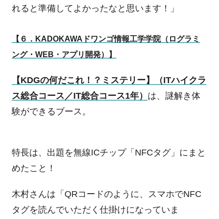
れると準備してよかったなと思います！」
【６．
KADOKAWA
ドワンゴ情報工学学院（ログラミ
ング・WEB・アプリ開発）】
【
KDG
の何だこれ！？ミステリー】（
IT
ハイクラ
ス総合コース／
IT
総合コース
1
年）
は、謎解き体
験ができるブース。
特長は、出題を無線
IC
チップ「
NFC
タグ」にまと
めたこと！
木村さんは「
QR
コードのように、スマホで
NFC
タグを読んでいただく仕掛けになっていま