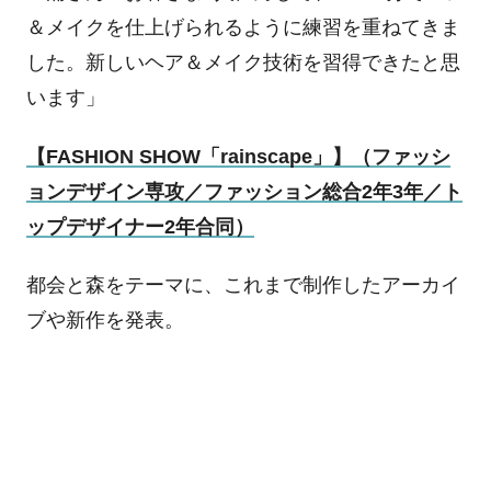
＆メイクを仕上げられるように練習を重ねてきま
した。新しいヘア＆メイク技術を習得できたと思
います」
【
FASHION SHOW
「
rainscape
」】（ファッシ
ョンデザイン専攻／ファッション総合
2
年
3
年／ト
ップデザイナー
2
年合同）
都会と森をテーマに、これまで制作したアーカイ
ブや新作を発表。