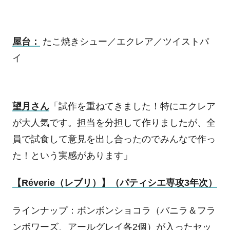
屋台：
たこ焼きシュー／エクレア／ツイストパ
イ
望月さん
「試作を重ねてきました！特にエクレア
が大人気です。担当を分担して作りましたが、全
員で試食して意見を出し合ったのでみんなで作っ
た！という実感があります」
【
Réverie
（レブリ）】（パティシエ専攻
3
年次）
ラインナップ：ボンボンショコラ（バニラ＆フラ
ンボワーズ、アールグレイ各
2
個）が入ったセッ