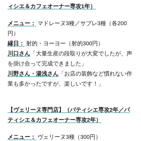
ィシエ＆カフェオーナー専攻
1
年）
メニュー：
マドレーヌ
3
種／サブレ
3
種（各
200
円）
縁日：
射的・ヨーヨー（射的
300
円）
川口さん
「大量生産の段取りが大変でしたが、声
を掛け合って完成できました」
川野さん・湯浅さん
「お店の装飾など慣れない作
業も多かったですが、楽しいです！」
【ヴェリーヌ専門店】（パティシエ専攻
2
年／パ
ティシエ＆カフェオーナー専攻
2
年）
メニュー：
ヴェリーヌ
3
種（
300
円）