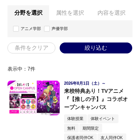
分野を選択
属性を選択
内容を選択
アニメ学部
声優学部
条件をクリア
絞り込む
表示中：
7
件
2026年8月1日（土）～
来校特典あり！TVアニメ
『【推しの子】』コラボオ
ープンキャンパス
体験授業
体験イベント
無料
期間限定
保護者同伴OK
友人同伴OK