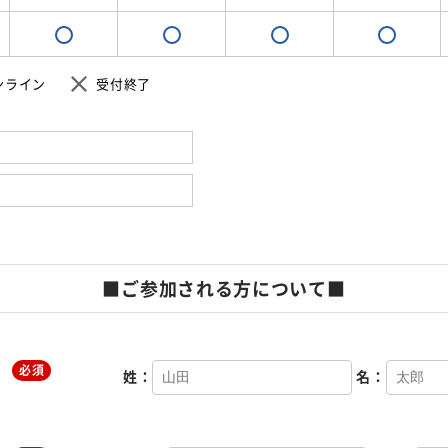
ンライン
受付終了
■ご参加される方について■
必須
姓：
名：