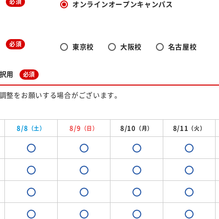
必須
オンラインオープンキャンパス
必須
東京校
大阪校
名古屋校
択用
必須
調整をお願いする場合がございます。
8/8
8/9
8/10
8/11
（土）
（日）
（月）
（火）