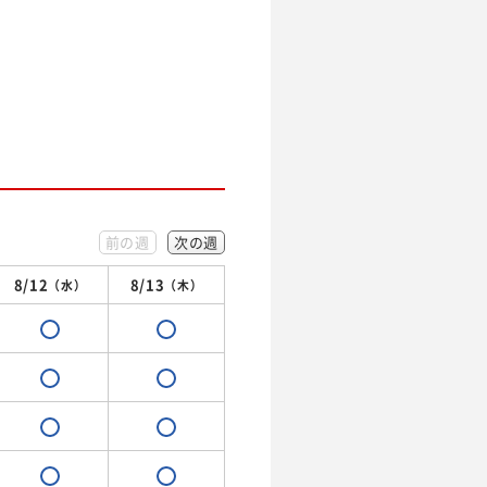
前の週
次の週
8/12
8/13
（水）
（木）