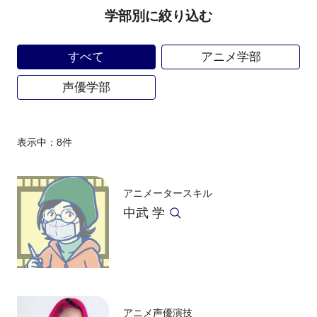
学部別に絞り込む
すべて
アニメ学部
声優学部
表示中：
8
件
アニメータースキル
中武 学
アニメ声優演技