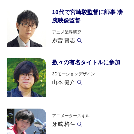
10代で宮崎駿監督に師事 凄
腕映像監督
アニメ業界研究
糸曽 賢志
数々の有名タイトルに参加
3Dモーションデザイン
山本 健介
アニメータースキル
牙威 格斗