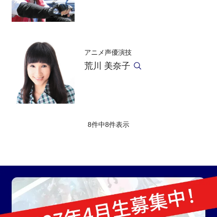
アニメ声優演技
荒川 美奈子
8件中
8
件表示