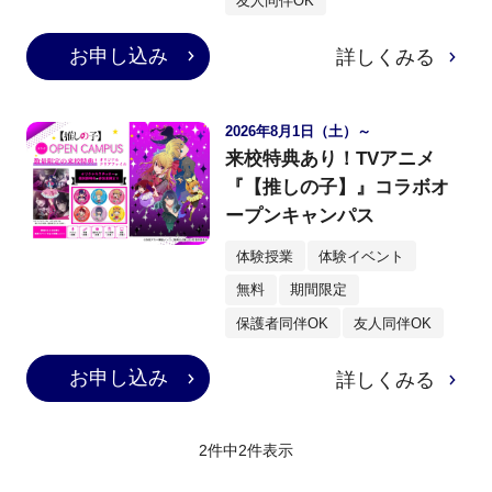
友人同伴OK
お申し込み
詳しくみる
2026年8月1日（土）～
来校特典あり！TVアニメ
『【推しの子】』コラボオ
ープンキャンパス
体験授業
体験イベント
無料
期間限定
保護者同伴OK
友人同伴OK
お申し込み
詳しくみる
2件中
2
件表示