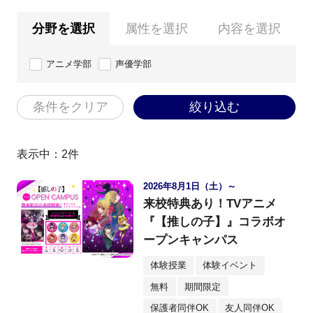
分野を選択
属性を選択
内容を選択
アニメ学部
声優学部
条件をクリア
絞り込む
表示中：
2
件
2026年8月1日（土）～
来校特典あり！TVアニメ
『【推しの子】』コラボオ
ープンキャンパス
体験授業
体験イベント
無料
期間限定
保護者同伴OK
友人同伴OK