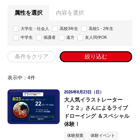
属性を選択
内容を選択
大学生・社会人
高校3年生
高校1・2年生
中学生
保護者
遠方
友人同伴OK
条件をクリア
絞り込む
表示中：
4
件
2026年8月23日（日）
大人気イラストレーター
「２２」さんによるライブ
ドローイング ＆スペシャル
体験！
体験授業
体験イベント