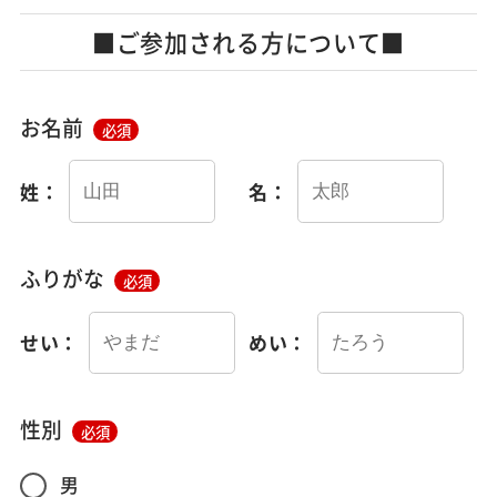
■ご参加される方について■
お名前
必須
姓：
名：
ふりがな
必須
せい：
めい：
性別
必須
男