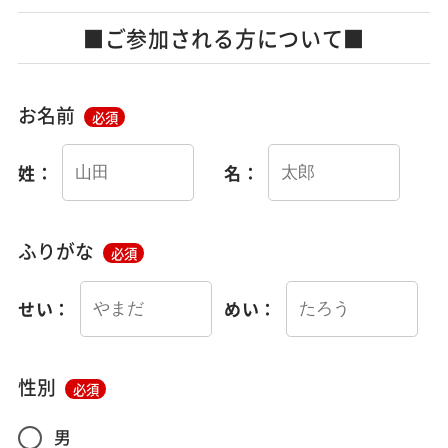
■ご参加される方について■
お名前
必須
姓：
名：
ふりがな
必須
せい：
めい：
性別
必須
男