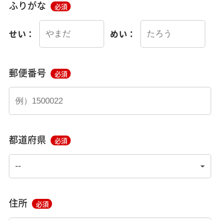
ふりがな
必須
せい：
めい：
郵便番号
必須
都道府県
必須
住所
必須