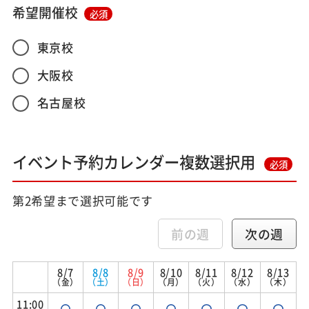
希望開催校
必須
東京校
大阪校
名古屋校
イベント予約カレンダー複数選択用
必須
第2希望まで選択可能です
前の週
次の週
8/7
8/8
8/9
8/10
8/11
8/12
8/13
（金）
（土）
（日）
（月）
（火）
（水）
（木）
11:00