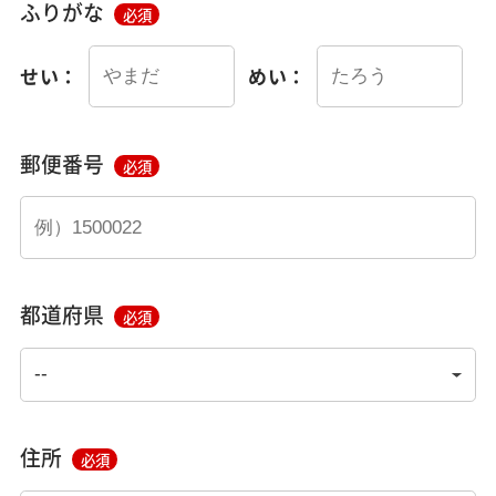
ふりがな
必須
せい：
めい：
郵便番号
必須
都道府県
必須
住所
必須